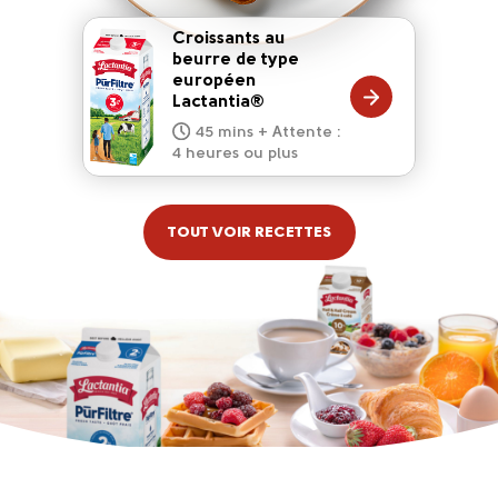
Croissants au
beurre de type
européen
20 mins
Lactantia®
15 mins
10 mins
45 mins + Attente :
10 mins
5 mins
4 heures ou plus
TOUT VOIR RECETTES