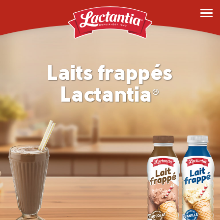
Laits frappés
Lactantia
®