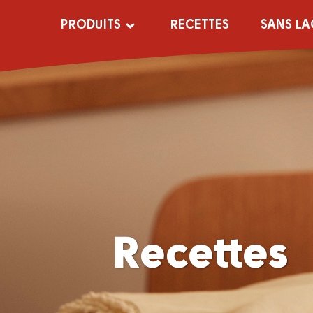
PRODUITS
RECETTES
SANS LA
Produits
Restrictions
alimentaires
Lait
Sans lactose
Sans lactose
Sans gluten
Crème
Végétarien
Lait frappé
Recettes
Beurre
Margarine et
tartinades