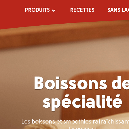
PRODUITS
RECETTES
SANS LA
Produits
Restrictions
alimentaires
Lait
Sans lactose
Sans lactose
Boissons d
Sans gluten
Crème
Végétarien
spécialité
Lait frappé
Beurre
Margarine et
Les boissons et smoothies rafraîchissan
tartinades
®