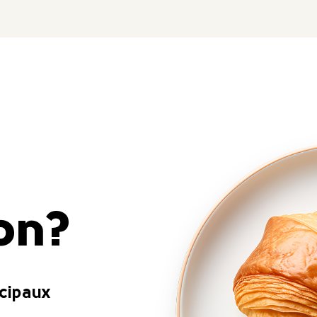
ion?
ncipaux