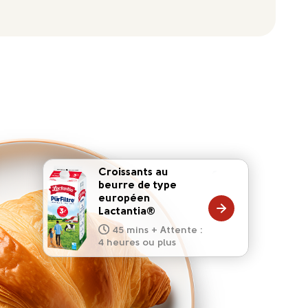
Croissants au
beurre de type
européen
20 mins
Lactantia®
15 mins
10 mins
45 mins + Attente :
10 mins
5 mins
4 heures ou plus