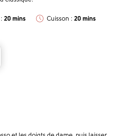
su classique.
 :
20 mins
Cuisson :
20 mins
so et les doigts de dame, puis laisser