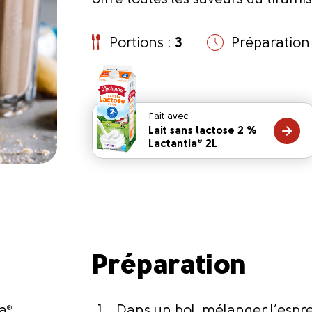
offre toutes les saveurs du tirami
Portions :
3
Préparation
Fait avec
Lait sans lactose 2 %
Lactantia
2L
®
Préparation
ia
®
Dans un bol, mélanger l’espres