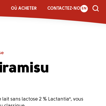
E
OÙ ACHETER
CONTACTEZ-NOUS
EN
se
iramisu
 lait sans lactose 2 % Lactantia
®
, vous