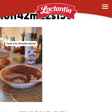
vlcsnap-2024-11-13-
16h42m22s156