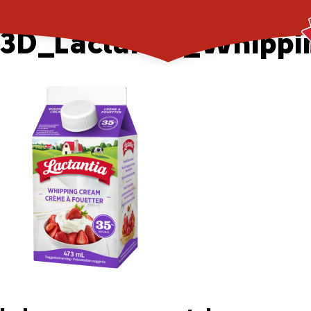
ON + QUEBEC –
3D_Lactantia_Whipp