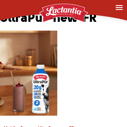
Mobile-Banner-
UltraPur-new-FR