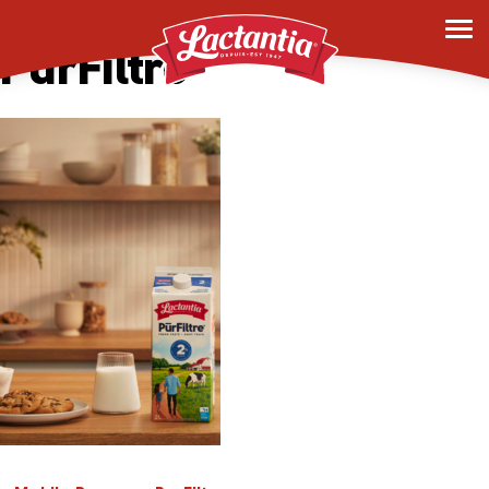
Mobile Banner –
PurFiltre