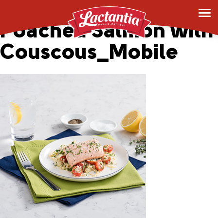
Lemon and Butter
Poached Salmon with
Couscous_Mobile