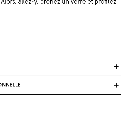
Alors, allez-y, prenez un verre et profitez
), Vitamine D3.
ONNELLE