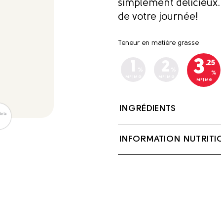
simplement délicieux. 
de votre journée!
Teneur en matière grasse
3
.25
1
2
%
%
%
MF|MG
MF|MG
MF|MG
INGRÉDIENTS
Lait, Lactase (enzyme
INFORMATION NUTRITI
Contient: Lait