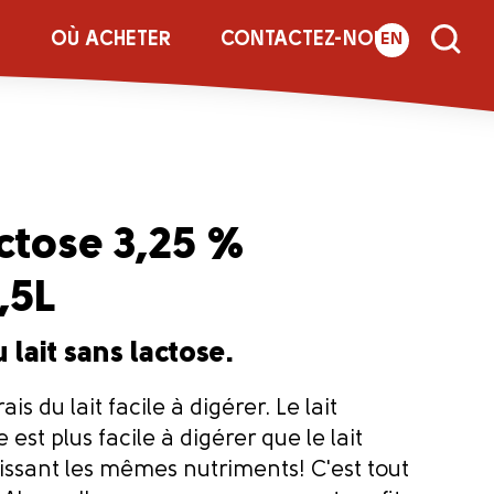
E
OÙ ACHETER
CONTACTEZ-NOUS
EN
actose 3,25 %
,5L
u lait sans lactose.
is du lait facile à digérer. Le lait
 est plus facile à digérer que le lait
nissant les mêmes nutriments! C'est tout