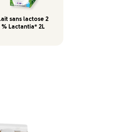
Lait sans lactose 2
% Lactantia
®
2L