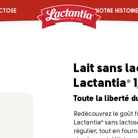
CTOSE
NOTRE HISTOIR
Lait sans l
Lactantia
1
®
Toute la liberté d
Redécouvrez le goût fra
Lactantia
®
sans lactose
régulier, tout en four