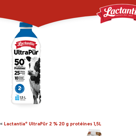
UltraPur_Bottle_1_5L
«
Lactantia
UltraPūr 2 % 20 g protéines 1,5L
®