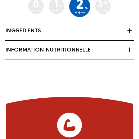
2
0
1
3
.25
%
%
%
%
MF|MG
MF|MG
MF|MG
MF|MG
INGRÉDIENTS
Lait écrémé ultrafiltré, Lait partiellement écrémé,
INFORMATION NUTRITIONNELLE
Palmitate de vitamine A Vitamine D3, Lactase
(enzyme).
Contient : Lait