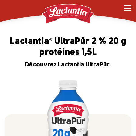
Lactantia
UltraPūr 2 % 20 g
®
protéines 1,5L
Découvrez Lactantia UltraPūr.