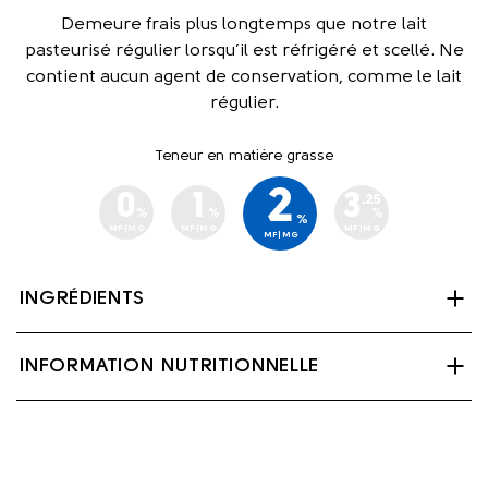
Demeure frais plus longtemps que notre lait
pasteurisé régulier lorsqu’il est réfrigéré et scellé. Ne
contient aucun agent de conservation, comme le lait
régulier.
Teneur en matière grasse
2
0
1
3
.25
%
%
%
%
MF|MG
MF|MG
MF|MG
MF|MG
INGRÉDIENTS
Lait partiellement écrémé, palmitate de vitamine A et
INFORMATION NUTRITIONNELLE
vitamine D3.