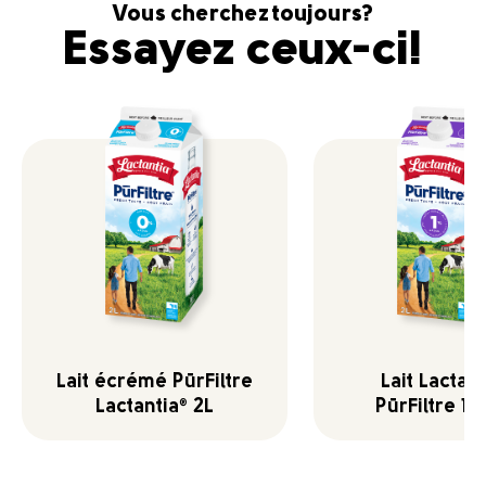
Vous cherchez toujours?
Essayez ceux-ci!
Lait écrémé PūrFiltre
Lait Lactant
Lactantia
2L
PūrFiltre 1 
®