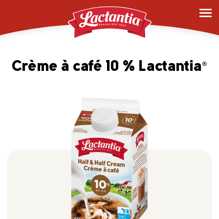
Crème à café 10 % Lactantia
®