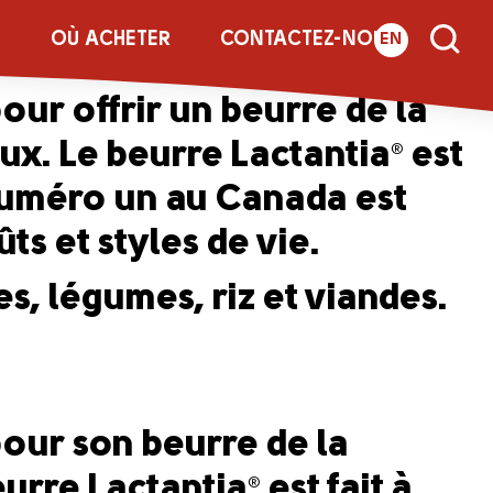
s de Provence
E
OÙ ACHETER
CONTACTEZ-NOUS
EN
our offrir un beurre de la
eux. Le beurre Lactantia
est
®
 numéro un au Canada est
ts et styles de vie.
es, légumes, riz et viandes.
our son beurre de la
eurre Lactantia
est fait à
®