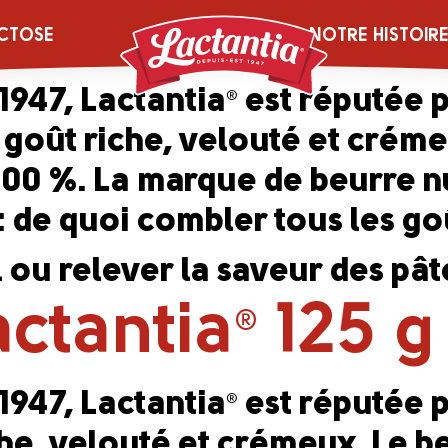
l et aux herbe
CTOSE
NOTRE HISTOIR
1947, Lactantia
est réputée p
®
u goût riche, velouté et crém
à 100 %. La marque de beurre
: de quoi combler tous les goû
il ou relever la saveur des pât
actantia
125 g
®
1947, Lactantia
est réputée p
®
che, velouté et crémeux. Le b