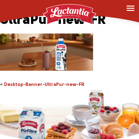
Desktop-Banner-
UltraPur-new-FR
«
Desktop-Banner-UltraPur-new-FR