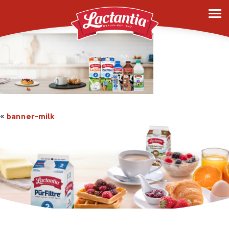
banner-milk
«
banner-milk