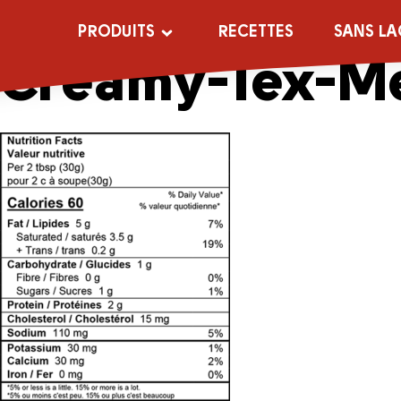
96223-Lactant
PRODUITS
RECETTES
SANS LA
Creamy-Tex-Me