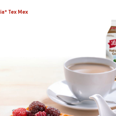
ia
®
Tex Mex