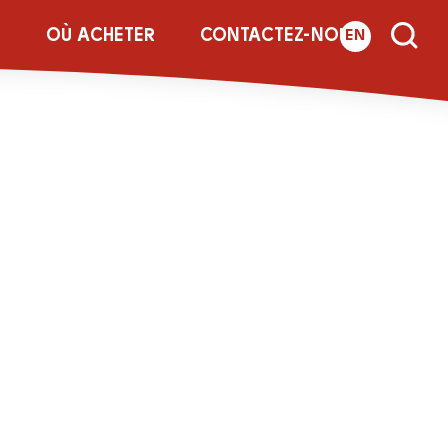
e-Rich-&-
E
OÙ ACHETER
CONTACTEZ-NOUS
EN