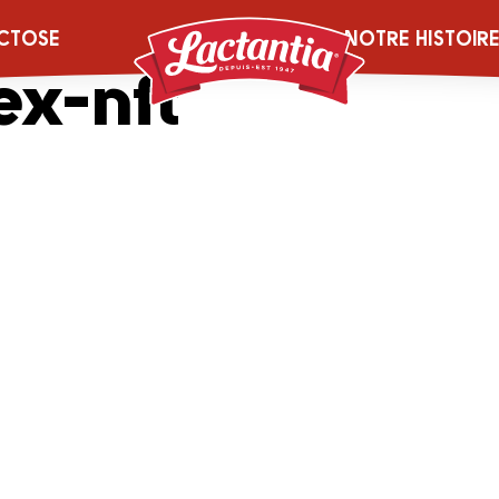
ia-Cream-Chees
CTOSE
NOTRE HISTOIR
x-nft