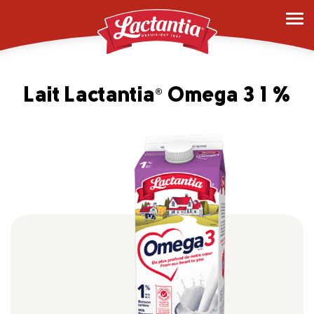
Lait Lactantia
Omega 3 1 %
®