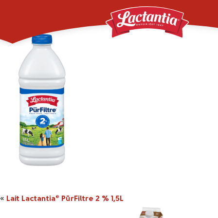
_0013_000682004660
«
Lait Lactantia
PūrFiltre 2 % 1,5L
®