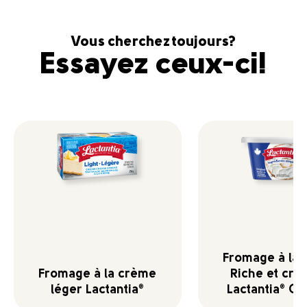
Vous cherchez toujours?
Essayez ceux-ci!
Fromage à la
Fromage à la crème
Riche et cr
léger Lactantia
Lactantia
Ori
®
®