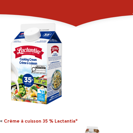
2048349_473ml_LA
«
Crème à cuisson 35 % Lactantia
®