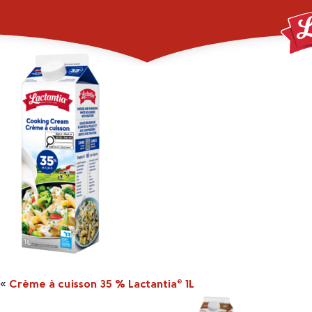
2048348_1L_LACT_
«
Crème à cuisson 35 % Lactantia
1L
®