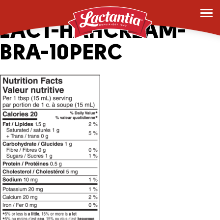
163558_2045065-1L-
LACT-HAHCREAM-
BRA-10PERC