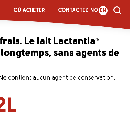
tia
2L
®
E
OÙ ACHETER
CONTACTEZ-NOUS
EN
frais. Le lait Lactantia
®
us longtemps, sans agents de
é. Ne contient aucun agent de conservation,
2L