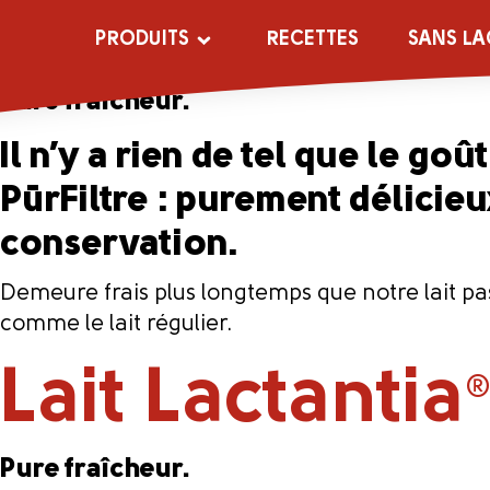
Lait écrémé Pū
PRODUITS
RECETTES
SANS LA
Pure fraîcheur.
Il n’y a rien de tel que le goû
PūrFiltre : purement délicieu
conservation.
Demeure frais plus longtemps que notre lait past
comme le lait régulier.
Lait Lactantia
Pure fraîcheur.