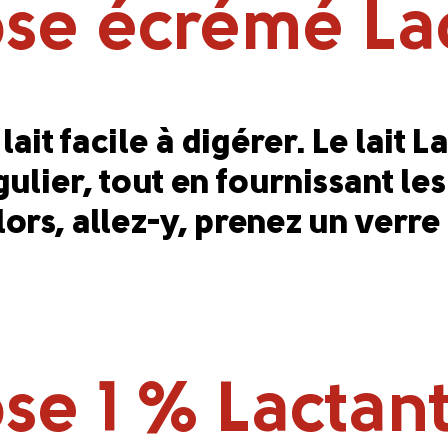
tose écrémé La
ait facile à digérer. Le lait L
régulier, tout en fournissant 
ors, allez-y, prenez un verre
ose 1 % Lactan