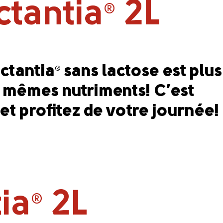
ctantia
2L
®
actantia
sans lactose est plus
®
les mêmes nutriments! C’est
 et profitez de votre journée!
tia
2L
®