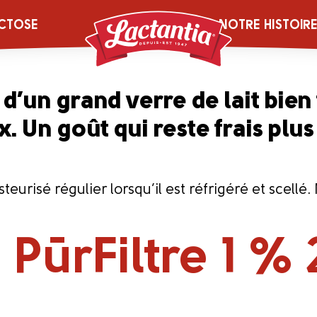
rFiltre Lactan
CTOSE
NOTRE HISTOIR
t d’un grand verre de lait bien 
x. Un goût qui reste frais pl
eurisé régulier lorsqu’il est réfrigéré et scell
PūrFiltre 1 % 
®