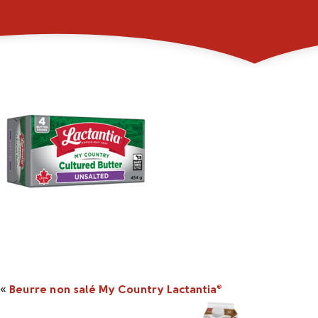
_0004_2045857_45
«
Beurre non salé My Country Lactantia
®